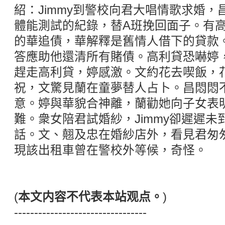
紹：Jimmy到警校向君大唱情歌求婚
體能測試的紀錄，替A班挽回面子。有
的華追債，華解釋是舊情人借下的貸款
答應助他還清所有賭債。高利貸恐嚇婷
趕走高利貸，婷感激。文約花去喫飯，
祝，文驚見蘭在童夢替人占卜。昌悶悶
意。婷與華貌合神離，蘭勸她向子女表
難。衆女陪君試婚紗，Jimmy卻遲遲
話。文、翹及忠在婚紗店外，看見君匆
現該出租車曾在警校外等候，奇怪。
(
本文内容不代表本站观点。
)
---------------------------------