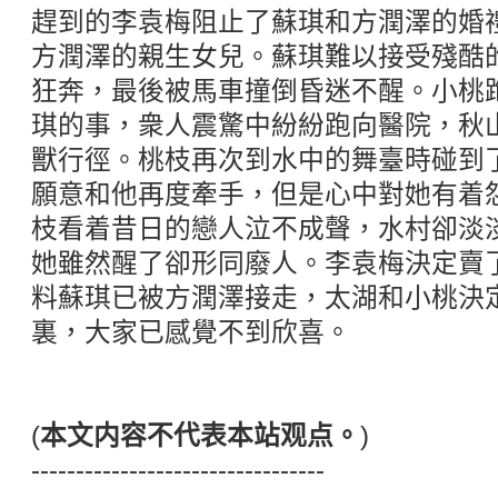
趕到的李袁梅阻止了蘇琪和方潤澤的婚
方潤澤的親生女兒。蘇琪難以接受殘酷
狂奔，最後被馬車撞倒昏迷不醒。小桃
琪的事，衆人震驚中紛紛跑向醫院，秋
獸行徑。桃枝再次到水中的舞臺時碰到
願意和他再度牽手，但是心中對她有着
枝看着昔日的戀人泣不成聲，水村卻淡
她雖然醒了卻形同廢人。李袁梅決定賣
料蘇琪已被方潤澤接走，太湖和小桃決
裏，大家已感覺不到欣喜。
(
本文内容不代表本站观点。
)
---------------------------------