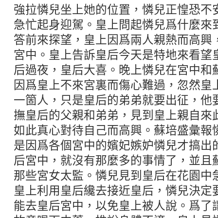
強拉憐兒坐上她的位置，憐兒正惶恐不
急忙起身迎駕。皇上問起憐兒爲什麼來
答前來探望，皇上因爲兩人親熱而高興
宮中。皇上告訴皇后今天是特地來看望
后過夜，皇后大喜。晚上憐兒在宮中和
因爲皇上不來宮裏而傷心難過，忽然皇
一箇人，只是皇后的弟弟就要出征，他
撫皇后的父親和弟弟，見到皇上親自來
如此真心對待自己而高興。蘇培盛彙報
是因爲各個宮中的嬪妃嫉妒憐兒才搞出
后宮中，就沒有那麼多的事情了，並且
那些宮女太監。憐兒見到皇后在花園中
皇上利用皇后纔去接近皇后，憐兒決定
能去皇后宮中，以免皇上被人說。爲了