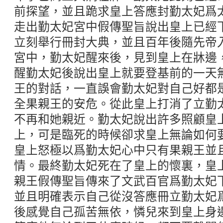
前探望，並且跪求皇上答應封勤太妃爲
走出勤太妃宮中假傳聖旨說出皇上已經
立刻舉行冊封大典，並且百年後隨先帝
宮中，勤太妃醒來後，見到皇上在牀邊
醒勤太妃後說出皇上就要登基前的一天
王的對話，一直誤會勤太妃對自己好都
全果親王的安危。從此皇上打消了立勤
不再和她親近。勤太妃說出許多照顧皇
上，可是臨死的時候卻求皇上無論如何
皇上怒極以爲勤太妃心中只有果親王並
情。最終勤太妃死在了皇上的懷裏，皇
親王假傳聖旨傳來了文武百官爲勤太妃
並且明確表示自己從沒答應冊立勤太妃
後感覺自己孤苦無依，憐兒來到皇上身