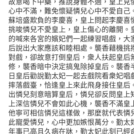
故意喝下中藥，推說身體不適，皇上見
心中不滿，難免懷疑憐兒心中不愛自己
蘇培盛欺負的李慶喜，皇上問起李慶喜
挑唆憐兒不愛皇上，皇上傷心的離開。
的喊來各宮的嬪妃們一起練習唱戲，大
后說出大家應該和睦相處。襲香藉機挑
對戲，卻故意打倒皇后，衆人扶起皇后
修，襲香暗中決定搞鬼除掉皇后。襲香
日皇后勸說勤太妃一起去戲院看衆妃唱
摔落戲臺，恰逢皇上來此飛身接住皇后
出憐兒刻意暗算皇后，憐兒卻反問皇上
上深信憐兒不會如此心機，襲香不滿皇
他寧可相信憐兒這樣做，那麼就代表憐
此寵愛憐兒，心中更加嫉恨萬分。勤太
年事已高且久病在牀，勤太妃此刻已經