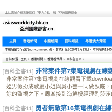
本站真誠介紹香港這個「東方之珠」和「亞洲國際都會」
主頁
香港新聞
中國新聞
百科知識
粵港澳大灣區
本網站是"非商業"(non-commercial)。 暫統計至2026年3月13日， 本網
當前位置:
主页
>
香港新聞
>
香港看世界
>
百科全書11
>
非常案件第7集電視劇在線觀看
[
百科全書11
]
非常案件第7集電視劇在線觀看下載downl
婭男假扮成歌廳小姐與吳小芸一同做臥底，
餘的監視之下。周峯接到海鮮樓經理劉莎莎的電
勇者無敵第16集電視劇在線觀
[
百科全書11
]