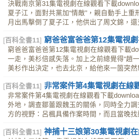
決戰南京第31集電視劇在線觀看下載downl
夏子江，面對共黨加“情敵”，親自動手上重
月出馬擊倒了夏子江，他供出了周文錦，還交.
窮爸爸富爸爸第12集電視劇在
[
百科全書11
]
窮爸爸富爸爸第12集電視劇在線觀看下載dow
一走，美杉倍感失落。加上之前總覺得“趙一
美杉作出決定，也去北京，給他來一箇突然襲.
非常案件第4集電視劇在線觀看
[
百科全書11
]
非常案件第4集電視劇在線觀看下載downl
外地，調查鄒蕾跟魏玉的關係，同時全力調
方的視野：呂楓具備作案時間，而且當晚找過謝
神捕十三娘第30集電視劇在線
[
百科全書11
]