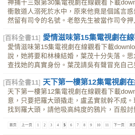
神捕十三娘第30集電視劇在線觀看下載down
衝散道人溺死於水中，原來他竟是個謠言惑
然留有司令的名號。老憨先生被當作司令押入牢
愛情滋味第15集電視劇在線觀
[
百科全書11
]
愛情滋味第15集電視劇在線觀看下載downl
說，她將要和林棟結婚，葉茂十分失落。思
查找她的真實身份。葉茂請吳有聲冒充自己男友
天下第一樓第12集電視劇在線
[
百科全書11
]
天下第一樓第12集電視劇在線觀看下載down
意，只要把羅大頭撬走，盧孟實就幹不成。
找到羅大頭，請他吸高純度的鴉片，百般討好，
首页
上一页
1
2
3
4
5
6
7
8
9
10
11
下一页
末