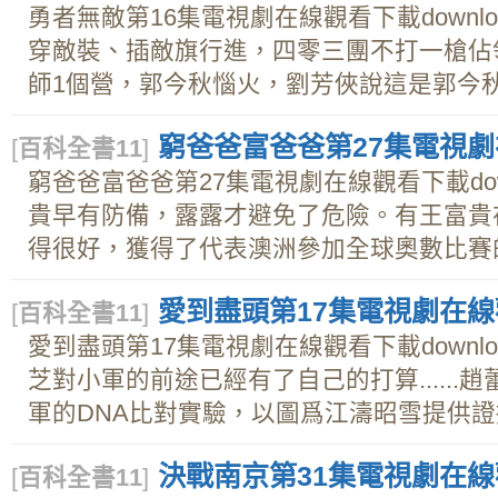
勇者無敵第16集電視劇在線觀看下載downl
穿敵裝、插敵旗行進，四零三團不打一槍佔
師1個營，郭今秋惱火，劉芳俠說這是郭今秋切
窮爸爸富爸爸第27集電視劇在
[
百科全書11
]
窮爸爸富爸爸第27集電視劇在線觀看下載dow
貴早有防備，露露才避免了危險。有王富貴
得很好，獲得了代表澳洲參加全球奧數比賽的資
愛到盡頭第17集電視劇在線觀
[
百科全書11
]
愛到盡頭第17集電視劇在線觀看下載downl
芝對小軍的前途已經有了自己的打算.....
軍的DNA比對實驗，以圖爲江濤昭雪提供證據
決戰南京第31集電視劇在線觀
[
百科全書11
]