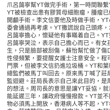
爪呂藹寧幫YT做完手術，第一時間聯繫
YT被檢查出患有膠質母細胞瘤，腫瘤
開顱手術。李文信要他及時做手術，Y
委會通過再考慮。YT撒謊說自己頭疼
呂藹寧擔心，懷疑他有事瞞着自己。Y
呂藹寧哭泣，表示自己擔心而已。有女
生，只是臉部被刮傷，蘇怡幫忙做了傷
性侵頻繁，要提醒女護士注意安全。程
門票，但被李文信扔進垃圾桶。YT和
總監們被馬丁叫回去。原來馬丁喊了莊
監迴避。莊局長表示自己來此目的，是
的想法。周司長的意思是讓YT妥協，就
能延遲三年，讓政府慢慢撥款。YT並
物必須馬上開放，香港病人等不起，Y