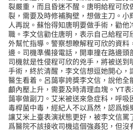
裂嚴重，而且昏迷不醒。唐明給程可欣
裂，需要及時修補胸壁，想做主刀。小
人再說。蘇怡得知唐明要做手術，勸他
職。李文信勸住唐明，表示自己給程可
外幫忙指導。警察想瞭解程可欣的資料
邊。司機準備接電話，開車撞在路邊頭
司機就是性侵程可欣的兇手，將被送到
手術，終於清醒，李文信想逗她開心，
醫生看着。呂藹寧誇獎李文信，說他全
顱內壓上升，需要及時清理血塊。YT
藹寧做副刀。艾米被送來急症科，呼吸
毒桿菌中毒，經紀人不以爲然，認爲娛
讓艾米上臺表演狀態更好，被李文信罵
爲醫院不該接收司機這個強姦犯，但沒