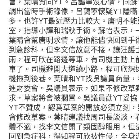
會，葉晴贊同YT。呂藹寧沒心情，向蘇
調出當時手術錄像。呂藹寧懷疑YT隱
多，也許YT最近壓力比較大。唐明不
室，指導小輝和瑞秋手術。蘇怡表示，
葉晴會幫唐明求情，讓他能儘快回到手
到急診科，但李文信故意不接，讓汪護
雨，程可欣在路邊等車，有司機主動上
車了。司機避開大道繞小路，程可欣想
機拖到後巷。葉晴和YT找吳議員商量
進財委會。吳議員表示，如果不修改草
求，草案將會被擱置。吳議員勸YT妥
YT不贊成，認爲草案的開放必須立刻
會修改草案。葉晴建議找周司長談談，
體不適，找李文信開了類固醇服用，但
回到急症科，得知程可欣被性侵，全身