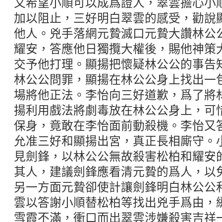
又希望小順可以成爲證人，翠雲擔心小
加以阻止，三好明白翠雲的感受，勸說
他人。兇手落網元贄滅口元贄大讚林公
耀安，答應他日獨攬大權後，賜他神策
交予他打理。顯揚把懷疑林公公的事告
林公公問罪，顯揚在林公公身上找出一
場將他正法。李怡向三好道歉，爲了將
揚利用戲法將劇毒放在林公公身上，可
保身，竟敢在李怡面前動殺機。李怡又
允准三好和顯揚出宮，真正長相廝守。
見劍鋒，以林公公無故殺害松柏和耀安
其人，建議劍鋒應看清元贄的爲人，以
另一方面元贄卻使計讓劍鋒明白林公公
雲以答謝小順替松柏等找出兇手爲由，
雪霞不滿，衝口而出翠雲涉嫌殺害吉祥