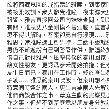
欲將西藏覓回的戒指還給雅瞳，到康家
被筱柔教訓。衆人發覺雅瞳一夜未歸大
報警。雅言直接回公司向妹妹查問，到
有關，雅思丈八金剛摸不着頭腦，直言
思不得其解時，答案卻竟自行浮現……
雅思；當雅瞳遇上哲男時，二話不說就
男仍不斷遊說自己到警署作供，雅瞳終
借自己對付雅思。風塵僕僕的泰川回家
給女性朋友，更認爲泰禾開始拍拖；但
友生日而已。泰川在工作時，終於查出
子凌……雅思約泰川喫飯，但泰川想不
特意同時邀約兩人，更出言要兩人先解
他們商談合作之事。葦庭主動約賀峯見
作之事，但想不到葦庭竟以朋友身分教