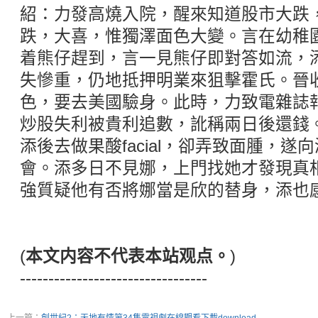
紹：力發高燒入院，醒來知道股市大跌
跌，大喜，惟獨澤面色大變。言在幼稚
着熊仔趕到，言一見熊仔即對答如流，
失慘重，仍地抵押明業來狙擊霍氏。晉
色，要去美國驗身。此時，力致電雜誌
炒股失利被貴利追數，訛稱兩日後還錢
添後去做果酸facial，卻弄致面腫，
會。添多日不見娜，上門找她才發現真
強質疑他有否將娜當是欣的替身，添也
(
本文内容不代表本站观点。
)
---------------------------------