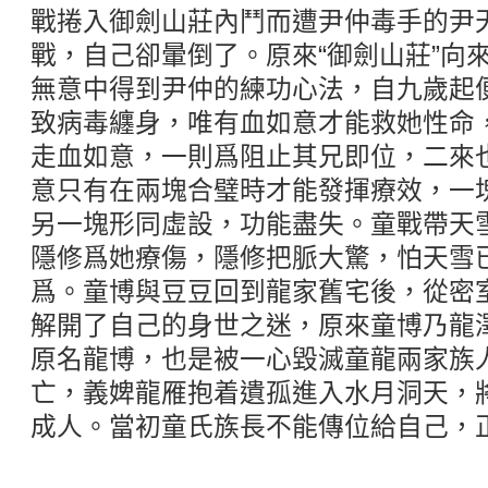
戰捲入御劍山莊內鬥而遭尹仲毒手的尹
戰，自己卻暈倒了。原來“御劍山莊”向
無意中得到尹仲的練功心法，自九歲起
致病毒纏身，唯有血如意才能救她性命
走血如意，一則爲阻止其兄即位，二來
意只有在兩塊合璧時才能發揮療效，一
另一塊形同虛設，功能盡失。童戰帶天
隱修爲她療傷，隱修把脈大驚，怕天雪
爲。童博與豆豆回到龍家舊宅後，從密
解開了自己的身世之迷，原來童博乃龍
原名龍博，也是被一心毀滅童龍兩家族
亡，義婢龍雁抱着遺孤進入水月洞天，
成人。當初童氏族長不能傳位給自己，