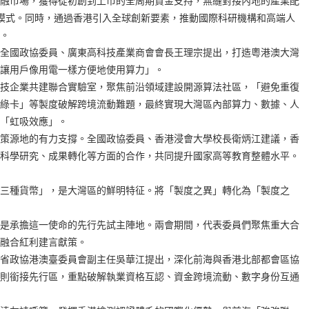
融市場，獲得從初創到上市的全周期資金支持，無縫對接內地的產業配
模式。同時，通過香港引入全球創新要素，推動國際科研機構和高端人
。
全國政協委員、廣東高科技產業商會會長王理宗提出，打造粵港澳大灣
讓用戶像用電一樣方便地使用算力」。
技企業共建聯合實驗室，聚焦前沿領域建設開源算法社區，「避免重復
綠卡」等製度破解跨境流動難題，最終實現大灣區內部算力、數據、人
「虹吸效應」。
策源地的有力支撐。全國政協委員、香港浸會大學校長衛炳江建議，香
科學研究、成果轉化等方面的合作，共同提升國家高等教育整體水平。
三種貨幣」，是大灣區的鮮明特征。將「製度之異」轉化為「製度之
是承擔這一使命的先行先試主陣地。兩會期間，代表委員們聚焦重大合
融合紅利建言獻策。
省政協港澳臺委員會副主任吳華江提出，深化前海與香港北部都會區協
則銜接先行區，重點破解執業資格互認、資金跨境流動、數字身份互通