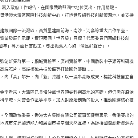
10年寫入政府工作報告，在國家戰略藍圖中地位突出、作用關鍵。
粵港澳大灣區國際科技創新中心，打造世界級科技創新策源地，並支持
建設國際一流灣區，高質量建設前海、南沙、河套等重大合作平臺。
質量發展作示範，實現兩個「世界級」目標？代表委員們圍繞科技創
中國年」等方面建言獻策，發出振奮人心的「灣區好聲音」。
強創新集群第一；鵬城實驗室、廣州實驗室、中國散裂中子源等科研機
高端芯片、高端核磁共振設備等打破國外壟斷……
，向「高」攀升、向「新」跨越，以一連串亮眼成果，標註科技自立自
金李看來，大灣區已具備沖擊世界頂尖科創高地的基礎，但仍需在原始
科學城、河套合作區等平臺，加大對原始創新的投入，推動關鍵核心技
。全國政協委員、香港太古集團有限公司董事鄧健榮表示，香港突出的
地城市先進製造能力和廣闊市場空間天然互補，為鏈接國際創新資源與