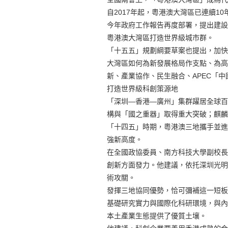
自2017年起，粵港澳大灣區已連續
今年政府工作報告再度部署，提出建設
粵港澳大灣區打造世界級城市群。
「十五五」規劃綱要草案也提出，加快
大灣區如何為新發展格局作支點、為高
新、產業協作、民生融合、APEC「
打造世界級科創策源地
「深圳—香港—廣州」集群躍居全球百
構與「國之重器」取得重大突破；麒麟
「十四五」時期，粵港澳三地攜手並進
強新高度。
在全國政協委員、南方科技大學副校長
創新方面發力。他建議，依托深圳光明
術攻關。
發揮三地協同優勢，恰可彌補這一短板
基礎研究實力與國際化科研環境，與內
本土產業生態提供了優質土壤。