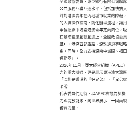
全國政協委員、東亞銀行有限公司聯席
公共服務互聯互通水平，包括加快擴大
針對港澳青年在內地城市就業的障礙，
的入職操作指南，簡化辦理流程，讓用
單位招錄中增設港澳青年定向崗位，吸
在基礎設施互聯互通上，全國政協委員
鐵）、港深西部鐵路、深珠通道等戰略
系。同時，全力支持深南中城際、福田
通勤圈」。
2026年11月，亞太經合組織（AP
力的重大機遇，更是展示粵港澳大灣區
「深圳是香港的『好兄弟』，『兄弟家
潑說。
代表委員們期待，以APEC會議為契
力與開放能級，向世界展示「一國兩製
務實力量。