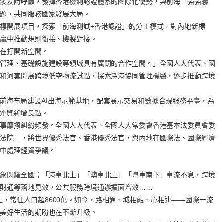
淩友詩呼籲，發揮香港檢測認證體系的國際化優勢，與前海「強強聯
題，共同服務國家發展大局。
標開展項目，探索「前海測試+香港認證」的分工模式，對內地新標
贏中推動規則銜接、機製對接。
在打開新空間。
管理、基礎設施建設等領域具有廣闊的合作空間。」全國人大代表、國
和河套開展跨境低空物流試點，探索深港協同管理機製，逐步推動跨境
托前海布局建設AI出海示範基地，配套展示交易和數據合規服務平臺，為
展外貿新增長點。
事摩擦糾紛頻發。全國人大代表、全國人大常委會香港基本法委員會委
法院」，將世界優秀法官、香港優秀法官，與內地在國際法、國際經濟
中處理經貿爭議。
象閃耀全國；「港車北上」「澳車北上」「粵車南下」車流不息，跨境
財通等落地見效，公共服務跨境通辦擴面增效……
上，常住人口超8600萬。如今，路相通、城相融、心相連——國際一流
美好生活的期盼也在不斷升級。