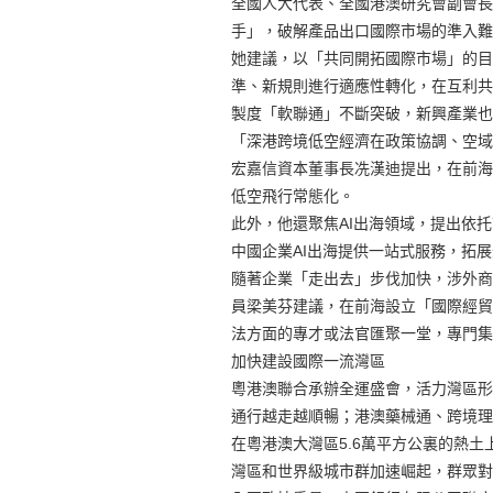
全國人大代表、全國港澳研究會副會長
手」，破解產品出口國際市場的準入難
她建議，以「共同開拓國際市場」的目
準、新規則進行適應性轉化，在互利共
製度「軟聯通」不斷突破，新興產業也
「深港跨境低空經濟在政策協調、空域
宏嘉信資本董事長冼漢迪提出，在前海
低空飛行常態化。
此外，他還聚焦AI出海領域，提出依
中國企業AI出海提供一站式服務，拓
隨著企業「走出去」步伐加快，涉外商
員梁美芬建議，在前海設立「國際經貿
法方面的專才或法官匯聚一堂，專門集
加快建設國際一流灣區
粵港澳聯合承辦全運盛會，活力灣區形
通行越走越順暢；港澳藥械通、跨境理
在粵港澳大灣區5.6萬平方公裏的熱土
灣區和世界級城市群加速崛起，群眾對