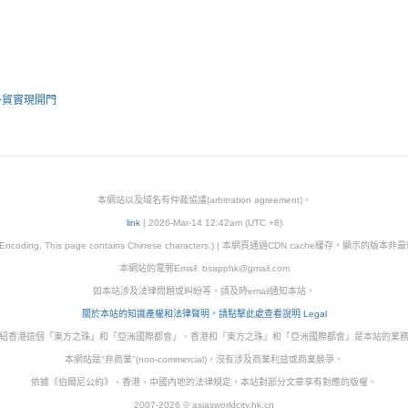
外貿實現開門
本網站以及域名有仲裁協議(arbitration agreement)。
link
| 2026-Mar-14 12:42am (UTC +8)
8 Encoding. This page contains Chinese characters.) | 本網頁通過CDN cache緩存，顯示的版
本網站的電郵Email:
bsapphk@gmail.com
如本站涉及法律問題或糾紛等，請及時email通知本站。
關於本站的知識產權和法律聲明，請點擊此處查看說明 Legal
紹香港這個「東方之珠」和「亞洲國際都會」，香港和「東方之珠」和「亞洲國際都會」是本站的業
本網站是"非商業"(non-commercial)，沒有涉及商業利益或商業競爭。
依據《伯爾尼公約》、香港、中國內地的法律規定，本站對部分文章享有對應的版權。
2007-2026 © asiasworldcity.hk.cn