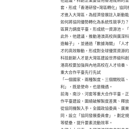
他建議，科創企業要善用香港成熟的金
套，形成「香港研發+灣區轉化」協同
才進入大灣區，為經濟發展註入新動能
如何將協同優勢轉化為系統性競爭力？
區算力調度平臺，形成統一資源池，「
此外，他建議，推動港澳高校與廣深科
造輪子」，並通過「數據海關」「人才
才的高效聯動，形成對全球優質資源的
科技創新人才是大灣區建設世界級科創
港高校要加強與內地高校在人才培養、
重大合作平臺先行先試
「一個國家、兩種製度、三個關稅區、
利」，既是使命，也是機遇。
前海、南沙、河套等重大合作平臺，正
作平臺建設，圍繞破解製度差異、釋放
從協同機製入手，全國政協委員、廣東
同，設立「協同發展委員會」，劃定規
等壁壘，提升要素流動效率。