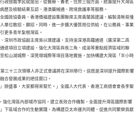
行政總裁李民斌提出，從醫療、養老、住房三個方面，統籌提升大灣區
病歷及檢驗結果互認、港澳藥械通、跨境救護車等服務。
全國政協委員、香港僑福建設集團聯席主席黃蘭茜建議，編製清晰易懂
人單位敢招、願招。同時，進一步擴大優質崗位供給，在公務員、事業
引更多青年紮根灣區。
、深圳市政協副主席吳以環建議，支持渝深港高鐵通道（廣深第二高
通道項目立項建設，強化大灣區與長三角、成渝等重點經濟區域的聯
至松山湖城際、深莞增城際等項目落地實施，加快構建大灣區「半小時
EC）第三十三次領導人非正式會議將在深圳舉行。這既是深圳提升國際影響
融合發展成果的絕佳窗口。
』辦盛事，大家都得來幫忙。」全國人大代表、香港工商總會會長李聖
機，強化灣區內部城市協同，建立長效合作機製，全面提升灣區國際影響
」下區域合作的生動實踐，為構建亞太命運共同體、促進共同繁榮貢獻