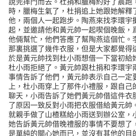
說完摔門而去。杜捐和臘梅約好了晨跑
時，臘梅生氣了，杜捐追上她跟她解釋
他，兩個人一起跑步。陶燕來找李環宇
起，並邀請他和黃元帥一起喫個晚飯，
他倆幫忙，他們答應了幫陶燕這個忙。
那裏挑選了幾件衣服，但是大家都覺得
於是黃元帥找到杜小雨想借一下當初給
杜小雨拒絕了。黃元帥跟杜捐和李環宇
事情告訴了他們，黃元帥表示自己一定
上，杜小雨穿上了那件小禮服，跟自己
聊天，小雨告訴了她們黃元帥借這件衣
了原因一致反對小雨把衣服借給黃元帥
就親手做了山楂糕給小雨送到辦公室，
她告訴黃元帥借晚禮服的事情不要想了
是單純的關心她而已，並沒有其他的目