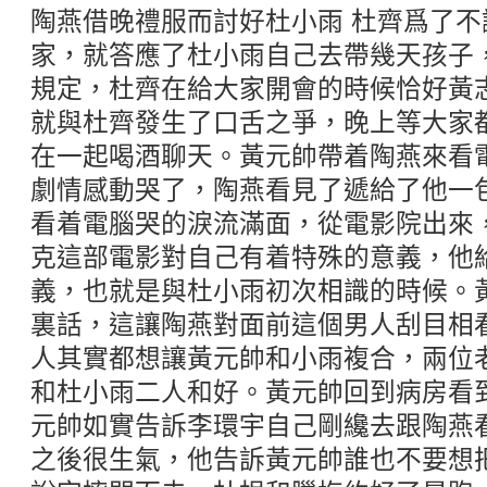
陶燕借晚禮服而討好杜小雨 杜齊爲了
家，就答應了杜小雨自己去帶幾天孩子
規定，杜齊在給大家開會的時候恰好黃
就與杜齊發生了口舌之爭，晚上等大家
在一起喝酒聊天。黃元帥帶着陶燕來看
劇情感動哭了，陶燕看見了遞給了他一
看着電腦哭的淚流滿面，從電影院出來
克這部電影對自己有着特殊的意義，他
義，也就是與杜小雨初次相識的時候。
裏話，這讓陶燕對面前這個男人刮目相
人其實都想讓黃元帥和小雨複合，兩位
和杜小雨二人和好。黃元帥回到病房看
元帥如實告訴李環宇自己剛纔去跟陶燕
之後很生氣，他告訴黃元帥誰也不要想