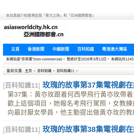
本站真誠介紹香港這個「東方之珠」和「亞洲國際都會」
主頁
香港新聞
中國新聞
百科知識
粵港澳大灣區
本網站是"非商業"(non-commercial)。 暫統計至2026年3月13日， 本網
當前位置:
主页
>
百科知識
>
百科知識11
>
玫瑰的故事第37集電視劇在線
[
百科知識11
]
第37集：黃亦玫跟着何西學飛行黃亦玫帶
歡上這個項目，她報名考飛行駕照，女教練
向最討厭女學員，他主動提出做黃亦玫的教練.
玫瑰的故事第38集電視劇在線
[
百科知識11
]