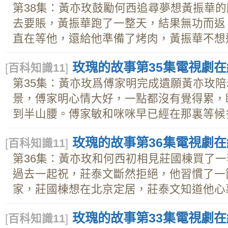
第38集：黃亦玫鼓勵何西追尋夢想黃振華
去要賬，黃振華跑了一整天，結果無功而返
直在等他，還給他準備了烤肉，黃振華不想這.
玫瑰的故事第35集電視劇在線
[
百科知識11
]
第35集：黃亦玫爲傅家明完成遺願黃亦玫
景，傅家明心情大好，一點都沒有覺得累，
到半山腰。傅家敏和咪咪早已經在那裏等候多時
玫瑰的故事第36集電視劇在線
[
百科知識11
]
第36集：黃亦玫和何西初相見莊國棟買了
過去一起祝，莊泰文斷然拒絕，他習慣了一
家，莊國棟想在北京定居，莊泰文知道他心裏還
玫瑰的故事第33集電視劇在線
[
百科知識11
]