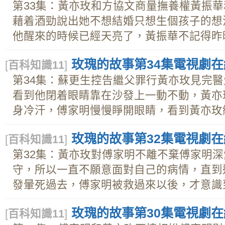
第33集：黃亦玫和方協文商量撫養權黃振
藉着酒勁說出她不想結婚只想生個孩子的想
他醒來的時候已經天亮了，黃振華不記得昨晚.
玫瑰的故事第34集電視劇在線
[
百科知識11
]
第34集：蘇更生控告繼父罪行黃亦玫見完
看到他閉着眼睛靠在沙發上一動不動，黃亦
身冷汗，傅家明慢慢睜開眼睛，看到黃亦玫絕.
玫瑰的故事第32集電視劇在線
[
百科知識11
]
第32集：黃亦玫對傅家明不離不棄傅家明
守，所以一直不願意面對自己的病情，直到
發暈死過去，傅家明被救過來以後，才意識到.
玫瑰的故事第30集電視劇在線
[
百科知識11
]