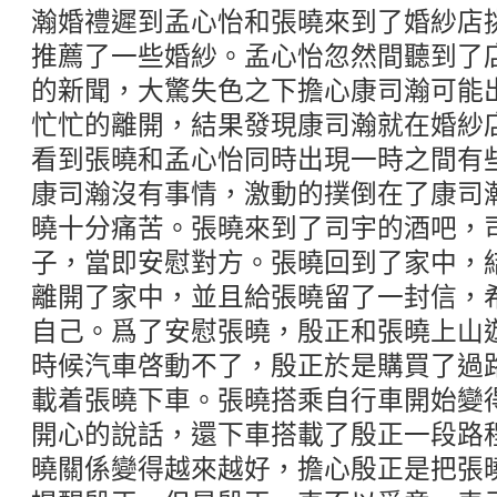
瀚婚禮遲到孟心怡和張曉來到了婚紗店
推薦了一些婚紗。孟心怡忽然間聽到了
的新聞，大驚失色之下擔心康司瀚可能
忙忙的離開，結果發現康司瀚就在婚紗
看到張曉和孟心怡同時出現一時之間有
康司瀚沒有事情，激動的撲倒在了康司
曉十分痛苦。張曉來到了司宇的酒吧，
子，當即安慰對方。張曉回到了家中，
離開了家中，並且給張曉留了一封信，
自己。爲了安慰張曉，殷正和張曉上山
時候汽車啓動不了，殷正於是購買了過
載着張曉下車。張曉搭乘自行車開始變
開心的說話，還下車搭載了殷正一段路
曉關係變得越來越好，擔心殷正是把張