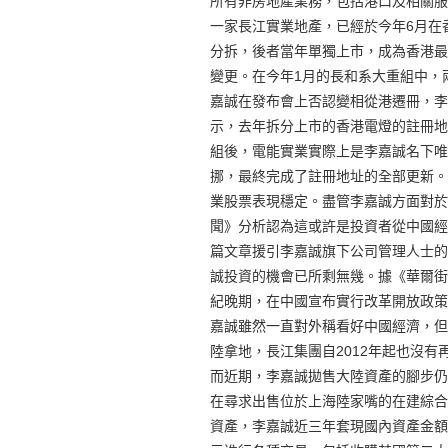
所有非房地產業務，包括港口及相關服
一家長江實業地產，已經於今年6月在香港
分拆，後者當年單獨上市，成為香港最
變更。在今年1月的長和系大重組中，
嘉誠在發布會上否認變相從港遷冊，李
示，去年拆分上市的香港電燈的註冊地
組後，電能實業實際上是李嘉誠名下唯
挪，最終完成了註冊地址的全部更新。
業股票表現穩定。盡管李嘉誠方面對於
聞》分析認為這或許是投資者從中國經
篇文章援引李嘉誠旗下公司管理人士的
誠投資的機會已所剩無幾。據《華爾街
紀晚期，在中國宣布實行改革開放政策
嘉誠雖然一直對外稱看好中國經濟，但
陸拿地，長江集團自2012年起也沒
而近期，李嘉誠拋售大陸資產的腳步仍
在尋求出售位於上海陸家嘴的在建綜合
資產，李嘉誠近三年套現國內資產金額