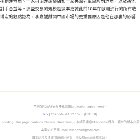
移動運營商、一家荷蘭連鎖藥店和一家英國列車車廂制造商，以及將他
對手合並等。這些交易的規模超過李嘉誠此前10年在歐洲進行的所有收
博宏的觀點認為，李嘉誠離開中國市場的更重要原因是他在那裏的影響
本網站以及域名有仲裁協議(arbitration agreement)。
link
| 2026-Mar-14 12:13am (UTC +8)
8 Encoding. This page contains Chinese characters.) | 本網頁通過CDN cache緩存，顯示的版
本網站的電郵Email:
bsapphk@gmail.com
如本站涉及法律問題或糾紛等，請及時email通知本站。