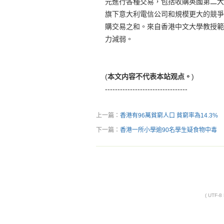
元進行各種交易，包括收購英國第二大
旗下意大利電信公司和規模更大的競爭
購交易之和。來自香港中文大學教授範
力減弱。
(
本文内容不代表本站观点。
)
---------------------------------
上一篇：
香港有96萬貧窮人口 貧窮率為14.3%
下一篇：
香港一所小學逾90名學生疑食物中毒
( UTF-