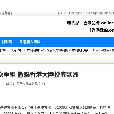
國際都會」
( UTF-8 Encoding. This page contains Ch
百科知識
粵港澳大灣區
 暫統計至2026年3月13日， 本網站共124579篇文章和網頁。 本網頁使用CDN cach
次重組 撤離香港大陸抄底歐洲
(本文内容不代表本站观点。)
集團有限公司(長江基建集團，01038.HK)提議以116億美元的換股
00006.HK），尋求合並其公共事業業務以便進一步擴張。而上一次