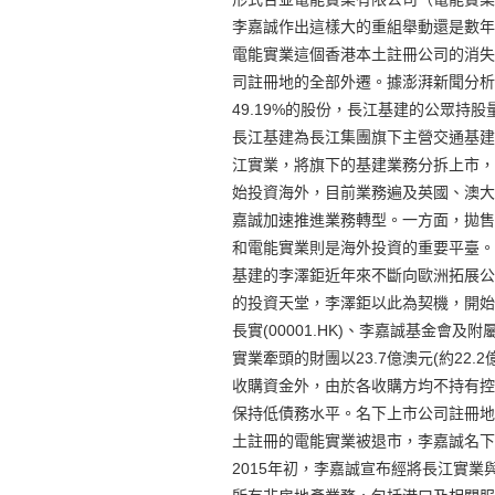
李嘉誠作出這樣大的重組舉動還是數年
電能實業這個香港本土註冊公司的消失
司註冊地的全部外遷。據澎湃新聞分析
49.19%的股份，長江基建的公眾
長江基建為長江集團旗下主營交通基建
江實業，將旗下的基建業務分拆上市，組
始投資海外，目前業務遍及英國、澳大
嘉誠加速推進業務轉型。一方面，拋售
和電能實業則是海外投資的重要平臺。
基建的李澤鉅近年來不斷向歐洲拓展公
的投資天堂，李澤鉅以此為契機，開始
長實(00001.HK)、李嘉誠基金會
實業牽頭的財團以23.7億澳元(約22.
收購資金外，由於各收購方均不持有控
保持低債務水平。名下上市公司註冊地
土註冊的電能實業被退市，李嘉誠名下
2015年初，李嘉誠宣布經將長江實