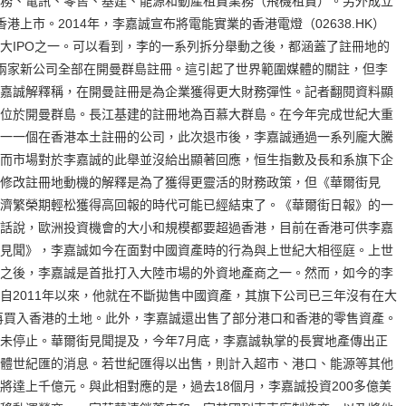
務、電訊、零售、基建、能源和動產租賃業務（飛機租賃）。另外成立
上市。2014年，李嘉誠宣布將電能實業的香港電燈（02638.HK）
大IPO之一。可以看到，李的一系列拆分舉動之後，都涵蓋了註冊地的
兩家新公司全部在開曼群島註冊。這引起了世界範圍媒體的關註，但李
嘉誠解釋稱，在開曼註冊是為企業獲得更大財務彈性。記者翻閱資料顯
位於開曼群島。長江基建的註冊地為百慕大群島。在今年完成世紀大重
一一個在香港本土註冊的公司，此次退市後，李嘉誠通過一系列龐大騰
而市場對於李嘉誠的此舉並沒給出顯著回應，恒生指數及長和系旗下企
修改註冊地動機的解釋是為了獲得更靈活的財務政策，但《華爾街見
濟繁榮期輕松獲得高回報的時代可能已經結束了。《華爾街日報》的一
話說，歐洲投資機會的大小和規模都要超過香港，目前在香港可供李嘉
見聞》，李嘉誠如今在面對中國資產時的行為與上世紀大相徑庭。上世
之後，李嘉誠是首批打入大陸市場的外資地產商之一。然而，如今的李
自2011年以來，他就在不斷拋售中國資產，其旗下公司已三年沒有在大
有再買入香港的土地。此外，李嘉誠還出售了部分港口和香港的零售資產。
未停止。華爾街見聞提及，今年7月底，李嘉誠執掌的長實地產傳出正
體世紀匯的消息。若世紀匯得以出售，則計入超市、港口、能源等其他
將達上千億元。與此相對應的是，過去18個月，李嘉誠投資200多億美