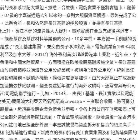
前的長和系世紀大重組。據悉，合並後，電能實業不僅將會退市，隨著
，87歲的李嘉誠通過去年以來的一系列大規模資產騰挪，最終完成了公
，此番合並，長和依然是長江基建的控股股東，並持有長江基建
持股量上升，長江基建的流通性大大提升。電能實業在合並完成後將退市。
、能源基建及基建材料等業務的公司，10多年前，李嘉誠一手創辦的長
成了“長江基建集團”，並交由長子李澤鉅打理。電能實業自1999年開
利亞及加拿大等，2011年海外盈利首次超越香港本土業務。近年來，李
香港和中國大陸資產。一方面積極在歐美收購基礎設施企業。長江基建
由於兩者積極並購海外公用設施業務，被稱為“海外公用股”。統帥長江
用設施業務。歐債危機後，擴張速度更是加快。由於天然氣正在成為新
加速擴張抄底歐洲。翻查長建近年進行的海外收購時，通常會與母公司
及附屬公司電能聯手進行。比如，2014年，由長江基建、長江實業以及電能
2億美元)競購澳大利亞天然氣配氣商Envestra。三者聯合收購，除可攤分
股權益，毋須將收購企業負債合並申報，令各上市公司在財務報表上可
已全部外遷澎湃新聞註意到，在合並電能實業後，隨著最後一家香港本
公司註冊地已經全部外遷。李嘉誠被譽為資產拆分和售賣的絕頂高手。
業與和記黃埔進行重組，新成立的長和持有長江實業集團及和記黃埔集團的