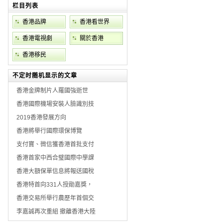
栏目列表
香港品牌
香港看世界
香港電視劇
關於香港
香港移民
不定时随机显示的文章
香港金牌制片人羅國強逝世
香港國際機場安裝人臉識別技
2019香港發展方向
香港將舉行國際環保博覽
支付寶、微信獲香港首批支付
香港首家中西合璧國際中學課
香港大額保單信息將報送國稅
香港特首向331人授勛嘉獎，
香港交易所舉行農歷年首個交
李嘉誠再次重組 撤離香港大陸