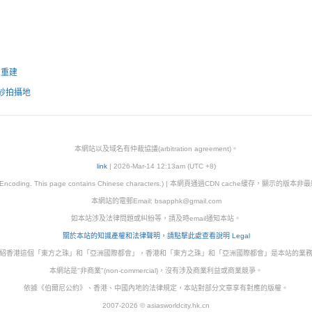
區重建
紗拍攝地
本網站以及域名有仲裁協議(arbitration agreement)。
link
| 2026-Mar-14 12:13am (UTC +8)
8 Encoding. This page contains Chinese characters.) | 本網頁通過CDN cache緩存，顯示的版
本網站的電郵Email:
bsapphk@gmail.com
如本站涉及法律問題或糾紛等，請及時email通知本站。
關於本站的知識產權和法律聲明，請點擊此處查看說明 Legal
紹香港這個「東方之珠」和「亞洲國際都會」，香港和「東方之珠」和「亞洲國際都會」是本站的業
本網站是"非商業"(non-commercial)，沒有涉及商業利益或商業競爭。
依據《伯爾尼公約》、香港、中國內地的法律規定，本站對部分文章享有對應的版權。
2007-2026 © asiasworldcity.hk.cn