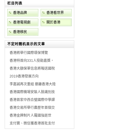
栏目列表
香港品牌
香港看世界
香港電視劇
關於香港
香港移民
不定时随机显示的文章
香港將舉行國際環保博覽
香港特首向331人授勛嘉獎，
香港大額保單信息將報送國稅
2019香港發展方向
李嘉誠再次重組 撤離香港大陸
香港國際機場安裝人臉識別技
香港首家中西合璧國際中學課
香港交易所舉行農歷年首個交
香港金牌制片人羅國強逝世
支付寶、微信獲香港首批支付