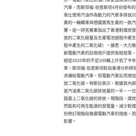
汽車，而斯坦福·伯恩斯坦4月份發布
車比使用汽油作為動力的汽車多排放2
產的一輛轎車與德國寶馬生產的一款汽
響。這一研究著重指出了香港對煤炭發
放的二氧化碳量及生產電池過程中產生
程中產生的二氧化碳）。據悉，大力推
新電動汽車的註冊用戶提供免稅政策，
經從2010年的不足100輛上升到了今年
車。斯坦福·伯恩斯坦駐自香港分析師尼爾·
求補貼電動汽車，但電動汽車反而增加
放二氧化碳。特斯拉表示，根據其內部
是汽油車二氧化碳排放量的一半。一位
路面上二氧化碳的排放。現階段，煤炭
然氣和可再生能源的發電量。減少對煤
份修訂現階段推廣電動汽車的措施，而
影響。