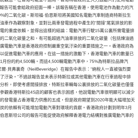
的報告可能會給政府迎面一棒。該報告稱在香港，使用電池作為動力的汽
0%的二氧化碳。斯坦福·伯恩斯坦將美國知名電動汽車制造商特斯拉生
油車作為觀察對象，並對比兩車發電過程中產生的“間接”尾氣排放的影
電的重度依賴，並得出這樣的結論：電動汽車行駛15萬公裏所需電量排
的二氧化碳量之和，有可能超過汽油車排放的二氧化碳量（包括煉油過
廣電動汽車是香港政府控制嚴重空氣汙染的重要措施之一。香港政府為
以促進電動汽車的應用。在這一措施的激勵下，香港電動汽車的數量已
1月份的約4,500輛。而這4,500輛電動汽車中，75%為特斯拉品牌汽
貝弗裏奇（NeilBeveridge）在報告中表示：“納稅人一直被強烈要
了汙染。”不過該報告並未表示特斯拉或其他電動汽車在行車過程中排
分析，即使考慮間接排放，特斯拉車輛每公裏排放的二氧化碳量也僅僅
參觀香港特斯拉4S店的顧客也表示困惑，他說電動汽車很明顯可以減少
的發電量占香港電力供應的五成，但是政府期望到2020年能大幅增加天
炭的依賴有可能增加電動汽車對環境的貢獻。香港政府計劃到明年3月
伯恩斯坦公司的報告可能促使政府解釋香港電力結構對推廣電動汽車的