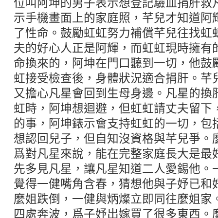
位叫阿坤的男子表示想登記驗血捐肝救
示手機畫面上的家庭照，芊兒才知道阿
了性命。鼓勵虹虹努力補償芊兒往找虹
夫的好心人正是阿輝，而虹虹現時擁有
命換來的，阿坤在門口聽到一切，他鼓
虹接受檢查後，身體狀況適合捐肝。芊
又擔心凡星會回到生母身邊。凡星的換
虹時，阿坤想迴避，但虹虹請丈夫留下
的事，阿坤錶示會支持虹虹的一切，包
想認回兒子，但自知沒資格與芊兒爭。
爲對凡星來說，能在完整家庭長大是最
先多見凡星，讓凡星知道二人愛錫他。
覺得一健嘴角含春，猜想他與子妤已和
麼姐跌倒，一健與炳燦立即同往麼姐家
四處奔波，爲子妤出嫁買了很多東西。