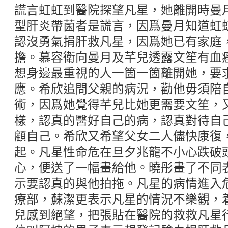
謊言虹虹到醫院探望凡星，她離開時曼
型肝炎帶菌者是謊言，因爲曼月知道虹
認沒勇氣捐肝救凡星，因爲她已有家庭
擔。慕容衛向曼月及芊兒透露文笙有血
想身邊最重視的人一箇一箇離開她，要
應。希欣追問父親的病況，勸他毋須陪
術，因爲她覺得芊兒比她更需要文笙，
樣，認真的醫好自己的病，認真對待自
顧自己。希欣又希望父女二人儘快康復
起。凡星性命危在旦夕兆龍不小心跌破
心，便送了一幅畫給他。曉彤畫了不同
示要認真的與他拍拖。凡星的病情進入
療部，蘇潔更表示凡星的情況不樂觀，
兒感到絕望，把張貼在醫院的救救凡星