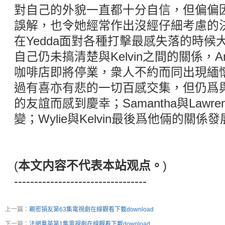
對自己的外貌一直都十分自信，但偏偏
誤解，也令她經常作出沒經仔細考慮的決定
在Yedda面對各種打擊最感失落的時候大
自己仍未搞清楚與Kelvin之間的關係，A
咖啡店即將停業，衆人不約而同出現緬懷一
過有喜亦有悲的一切百感交集，但仍爲
的友誼而感到慶幸；Samantha與Lawr
變；Wylie與Kelvin最後爲他倆的關
(
本文内容不代表本站观点。
)
---------------------------------
上一篇：
親密損友第63集電視劇在線觀看下載download
下一篇：
法網羣英第1集電視劇在線觀看下載download