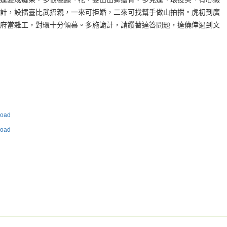
計，設擂臺比武招親，一來可拒婚，二來可找幫手做山拍擋。虎初到廣
府當雜工，對環十分傾慕。多施詭計，請纓替達答問題，達僥倖過到文
oad
oad