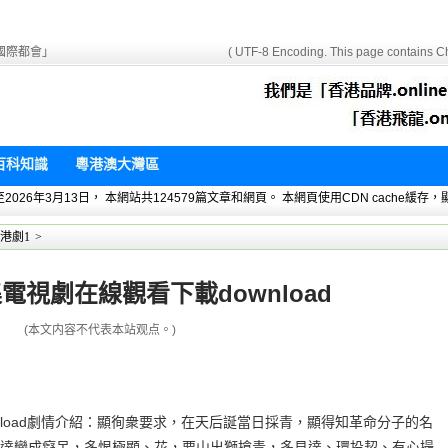
國際都會」
( UTF-8 Encoding. This page contains Ch
百科知識
粵港澳大灣區
 暫統計至2026年3月13日， 本網站共124579篇文章和網頁。 本網頁使用CDN cach
港劇1
>
電視劇在線觀看下載download
(本文内容不代表本站观点。)
nload劇情介紹：顯徇衆要求，在天后誕當日採青，顯得知革命分子的名
達變成癡呆，多恨極顯、花，要山出獅搶青，多見達、環投契、有心撮