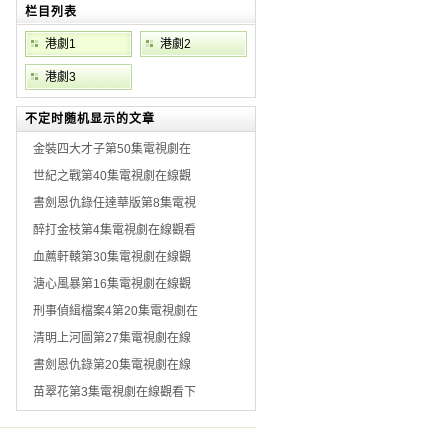
栏目列表
港劇1
港劇2
港劇3
不定时随机显示的文章
金裝四大才子第50集電視劇在
世紀之戰第40集電視劇在線觀
書劍恩仇錄任達華版第8集電視
醉打金枝第4集電視劇在線觀看
血薦軒轅第30集電視劇在線觀
溏心風暴第16集電視劇在線觀
刑事偵緝檔案4第20集電視劇在
清明上河圖第27集電視劇在線
書劍恩仇錄第20集電視劇在線
苗翠花第3集電視劇在線觀看下