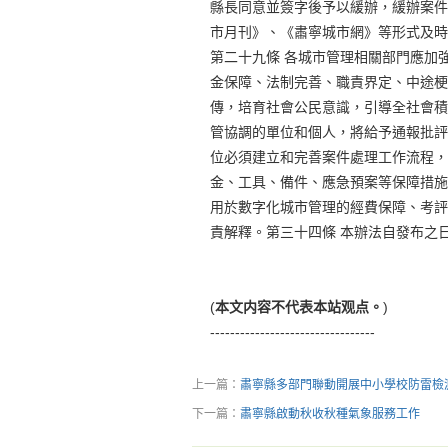
縣長同意並簽字後予以緩辦，緩辦案件
市月刊》、《肅寧城市網》等形式及時
第二十九條 各城市管理相關部門應加
金保障、法制完善、職責界定、中途梗
傳，培育社會公民意識，引導全社會積
管協調的單位和個人，將給予通報批評
位必須建立和完善案件處理工作流程，
金、工具、備件、應急預案等保障措施
用於數字化城市管理的經費保障、考評
責解釋。第三十四條 本辦法自發布之
(
本文内容不代表本站观点。
)
---------------------------------
上一篇：
肅寧縣多部門聯動開展中小學校防雷檢
下一篇：
肅寧縣啟動秋收秋種氣象服務工作