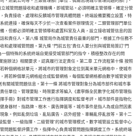
司、燃氣公司等。三類管理部門單位：偶爾出現城市管理問題的部門、
設立城管問題接收和處理機構，即城管站。必須明確主管領導，確定分管
，負責接收、處理和反饋城市管理具體問題。終端設備要獨立設置，特
系統連接，確保每天不少於一次查看案件辦理情況。二類管理部門單位
備，但都必須明確主管領導和處置科室及人員，設立接收城管信息的固
話和責任人。第八條 城管局作為城管責任最重的部門，根據工作任務不
收和處理城管問題。第九條 “門前五包”責任人要分別與城管局簽訂“門
為一個特殊的系統終端自覺接受城管部門的指令，積極整改存在的問
制實施辦法》相關要求，認真履行法定責任。第二章 工作流程第十條 按照
若幹個網格狀單元，將城市的管理對象定位到萬米單元網格中，使城市
，將若幹個單元網格組合成監督網格，每個監督網格都由數字城管安排
傳送有關城管問題信息。第十一條 將城市管理對象分為城市部件和城市事
責任單位、管理要點、時限要求等編入《肅寧縣全民數字化城市管理指
揮手冊》對城市管理工作進行指揮調度和監督考評。城市部件是指物化
健身器材、指路牌、樹木、廣告牌匾等。城市事件是指人為或自然因素
現象。例如亂倒垃圾、亂貼廣告、店外經營、車輛亂停亂放等。第十二
一級監督、一級指揮、二級管理”的城市管理模式。數字城管設立監督中心
管問題監督評價工作，指揮中心負責城管問題指揮調度工作。系統終端