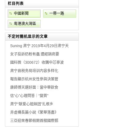
栏目列表
中國新聞
一帶一路
粵港澳大灣區
不定时随机显示的文章
Suning 肃宁 2019年4月29日肃宁天
女子投訴奶粉有蟲 遭經銷商要
國科微（300672）收購中芯寧波
肃宁县税务局培训内容多样化
報告顯示杭州女性參與決策管
康師傅天選好面：當中華飲食
信“心”心理問答｜“變質”
肃宁“献爱心姐妹团”扎根乡
非虛構長篇小說《繁華落盡》
三亞迎來春節假期首艘國際郵