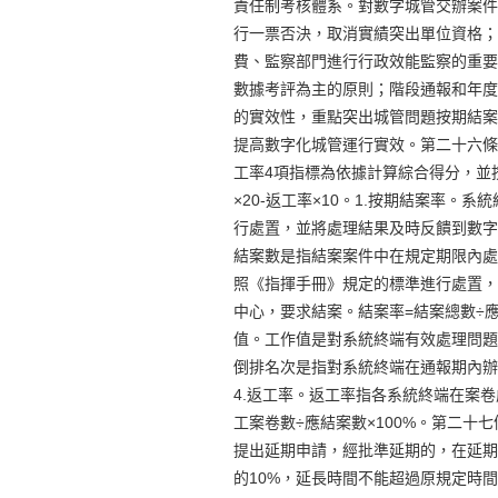
責任制考核體系。對數字城管交辦案件
行一票否決，取消實績突出單位資格；
費、監察部門進行行政效能監察的重要
數據考評為主的原則；階段通報和年度
的實效性，重點突出城管問題按期結案
提高數字化城管運行實效。第二十六條
工率4項指標為依據計算綜合得分，並按
×20-返工率×10。1.按期結案率
行處置，並將處理結果及時反饋到數字
結案數是指結案案件中在規定期限內處
照《指揮手冊》規定的標準進行處置，
中心，要求結案。結案率=結案總數÷應
值。工作值是對系統終端有效處理問題
倒排名次是指對系統終端在通報期內辦
4.返工率。返工率指各系統終端在案
工案卷數÷應結案數×100%。第二十
提出延期申請，經批準延期的，在延期
的10%，延長時間不能超過原規定時