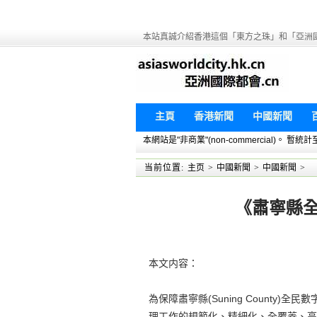
本站真誠介紹香港這個「東方之珠」和「亞洲
主頁
香港新聞
中國新聞
本網站是"非商業"(non-commercial)。
当前位置:
主页
>
中國新聞
>
中國新聞
>
《肅寧縣
本文内容：
為保障肅寧縣(Suning Count
理工作的規範化、精細化、全覆蓋、高