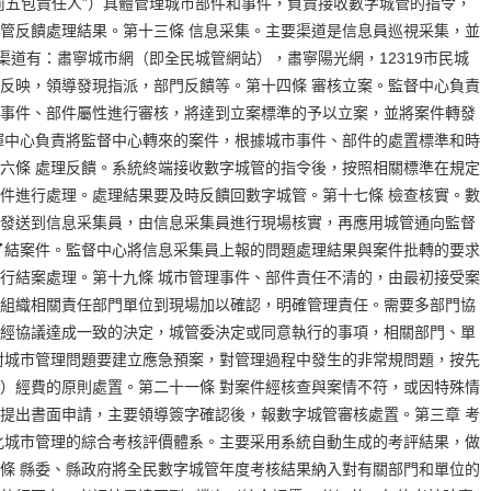
前五包責任人”）具體管理城市部件和事件，負責接收數字城管的指令，
管反饋處理結果。第十三條 信息采集。主要渠道是信息員巡視采集，並
渠道有：肅寧城市網（即全民城管網站），肅寧陽光網，12319市民城
反映，領導發現指派，部門反饋等。第十四條 審核立案。監督中心負責
事件、部件屬性進行審核，將達到立案標準的予以立案，並將案件轉發
揮中心負責將監督中心轉來的案件，根據城市事件、部件的處置標準和時
六條 處理反饋。系統終端接收數字城管的指令後，按照相關標準在規定
件進行處理。處理結果要及時反饋回數字城管。第十七條 檢查核實。數
發送到信息采集員，由信息采集員進行現場核實，再應用城管通向監督
了結案件。監督中心將信息采集員上報的問題處理結果與案件批轉的要求
行結案處理。第十九條 城市管理事件、部件責任不清的，由最初接受案
組織相關責任部門單位到現場加以確認，明確管理責任。需要多部門協
經協議達成一致的決定，城管委決定或同意執行的事項，相關部門、單
對城市管理問題要建立應急預案，對管理過程中發生的非常規問題，按先
）經費的原則處置。第二十一條 對案件經核查與案情不符，或因特殊情
提出書面申請，主要領導簽字確認後，報數字城管審核處置。第三章 考
化城市管理的綜合考核評價體系。主要采用系統自動生成的考評結果，做
條 縣委、縣政府將全民數字城管年度考核結果納入對有關部門和單位的