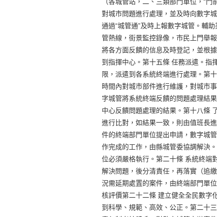
（各城管站，二、三類部門單位，“門
對城市問題進行處理，並及時向數字城
通過“城管通”及時上報數字城管。輔助
管熱線，街景監控錄像，市民上門舉報
將各方面反饋的信息及時登記，並根據
到指揮中心。第十五條 任務派遣。指
限，派遣到各系統終端進行處理。第十
時間內對城市部件進行維護，對城市事
字城管將系統終端反饋的問題處理結果
中心反饋問題處理的結果。第十八條 
進行比對，如結果一致，則由值班長進
件的終端部門單位提出申請，數字城管
作完成的工作，由縣城管委協調解決。
位必須嚴格執行。第二十條 系統終端
解決問題，後分清責任，再落實（追繳
況需延期處置的案件，由終端部門單位
核評價第二十二條 建立健全全民數字
到科學、規範、高效、公正。第二十三