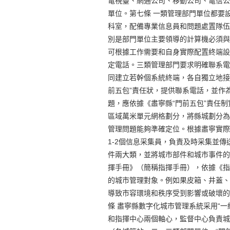
電視臺、網通公司、移動公司、電信公
單位。第七條 一類管理部門單位都要
科室，配備專業信息員和問題處置隊伍
別是部門單位主要領導的計算機必須與
可根據工作需要和自身實際配置終端設
定電話。三類管理部門要求明確聯系電
同建立若幹個系統終端，各自獨立地接
前五包”責任狀，提供聯系電話，並作
題，應依據《肅寧縣“門前五包”責任
區域萬米單元網格劃分，將縣城劃分為
管理問題能夠準確定位。根據肅寧實際
1-2個信息采集員，負責及時采集並
件兩大類，並將城市部件和城市事件的
揮手冊》（簡稱指揮手冊），依據《指
的城市管理對象。例如果皮箱、井蓋、
導致市容環境和秩序受到影響或破壞的
條 肅寧縣數字化城市管理系統采用“
和指揮中心兩個軸心，監督中心負責城