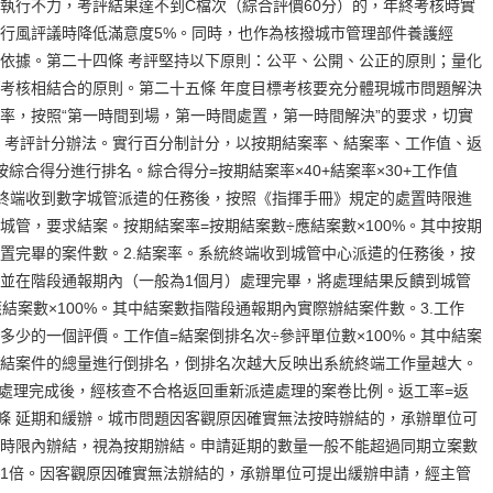
執行不力，考評結果達不到C檔次（綜合評價60分）的，年終考核時實
行風評議時降低滿意度5%。同時，也作為核撥城市管理部件養護經
依據。第二十四條 考評堅持以下原則：公平、公開、公正的原則；量化
考核相結合的原則。第二十五條 年度目標考核要充分體現城市問題解決
率，按照“第一時間到場，第一時間處置，第一時間解決”的要求，切實
 考評計分辦法。實行百分制計分，以按期結案率、結案率、工作值、返
綜合得分進行排名。綜合得分=按期結案率×40+結案率×30+工作值
。系統終端收到數字城管派遣的任務後，按照《指揮手冊》規定的處置時限進
城管，要求結案。按期結案率=按期結案數÷應結案數×100%。其中按期
置完畢的案件數。2.結案率。系統終端收到城管中心派遣的任務後，按
並在階段通報期內（一般為1個月）處理完畢，將處理結果反饋到城管
結案數×100%。其中結案數指階段通報期內實際辦結案件數。3.工作
多少的一個評價。工作值=結案倒排名次÷參評單位數×100%。其中結案
結案件的總量進行倒排名，倒排名次越大反映出系統終端工作量越大。
卷處理完成後，經核查不合格返回重新派遣處理的案卷比例。返工率=返
七條 延期和緩辦。城市問題因客觀原因確實無法按時辦結的，承辦單位可
時限內辦結，視為按期辦結。申請延期的數量一般不能超過同期立案數
間1倍。因客觀原因確實無法辦結的，承辦單位可提出緩辦申請，經主管