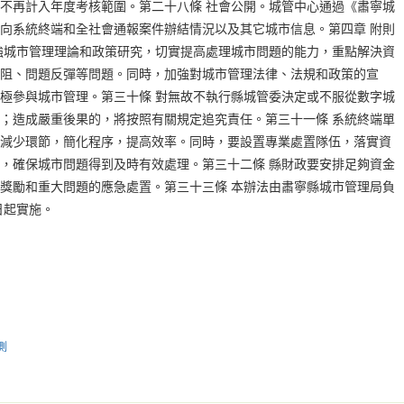
不再計入年度考核範圍。第二十八條 社會公開。城管中心通過《肅寧城
向系統終端和全社會通報案件辦結情況以及其它城市信息。第四章 附則
強城市管理理論和政策研究，切實提高處理城市問題的能力，重點解決資
阻、問題反彈等問題。同時，加強對城市管理法律、法規和政策的宣
極參與城市管理。第三十條 對無故不執行縣城管委決定或不服從數字城
；造成嚴重後果的，將按照有關規定追究責任。第三十一條 系統終端單
減少環節，簡化程序，提高效率。同時，要設置專業處置隊伍，落實資
，確保城市問題得到及時有效處理。第三十二條 縣財政要安排足夠資金
獎勵和重大問題的應急處置。第三十三條 本辦法由肅寧縣城市管理局負
日起實施。
測