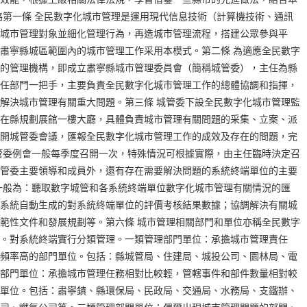
絡第一條 全民數字化城市管理是運用現代信息技術（計算機技術、通訊
城市管理對象並細化管理行為，再造城市管理流程，搭建公眾參與平
肅寧縣城區範圍內的城市管理工作采用本模式。第二條 為適應全民數字
的管理機構，即成立肅寧縣城市管理委員會（簡稱城管委），主任為縣
任部門一把手，主要負責全民數字化城市管理工作的總體協調和指揮，
解決城市管理有關重大問題。第三條 城管委下設全民數字化城市管理監
在縣規劃展館一樓大廳，具體負責城市管理有關問題的采集、立案、派
開城管委會議，匯報全民數字化城市管理工作的成效及存在的問題，完
管委例會一般每季度召開一次，特殊情況可根據實際，由主任臨時決定召
管委主要領導和成員外，還有存在需要解決問題的系統終端單位的主要
一般為：聽取數字城管和各系統終端單位數字化城市管理有關情況的匯
系統自動生成的對系統終端單位的評價考核結果數據；協調解決有關城
範性文件和發展規劃等。第六條 城市管理相關部門和單位亦稱全民數字
。對系統終端實行分類管理。一類管理部門單位：承擔城市管理責任
頻率高的部門單位。包括：縣城管局、住建局、城投公司、園林局、電
部門單位：承擔城市管理任務相對比較輕，管轄事件和部件數量相對較
單位。包括：肅寧鎮、縣環保局、民政局、交通局、水務局、支鐵辦、